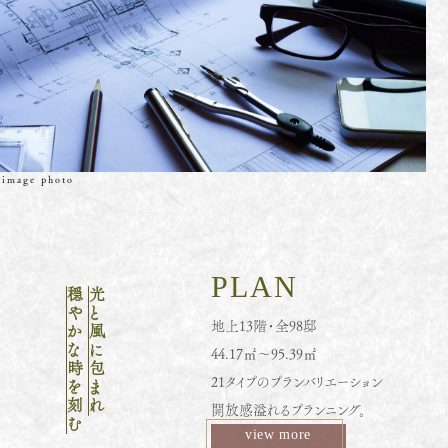
image photo
PLAN
穏やかな時を刻む
光と風に包まれ
地上13階・全98邸
44.17㎡〜95.39㎡
21タイプのプランバリエーション
開放感溢れるプランニング。
view more