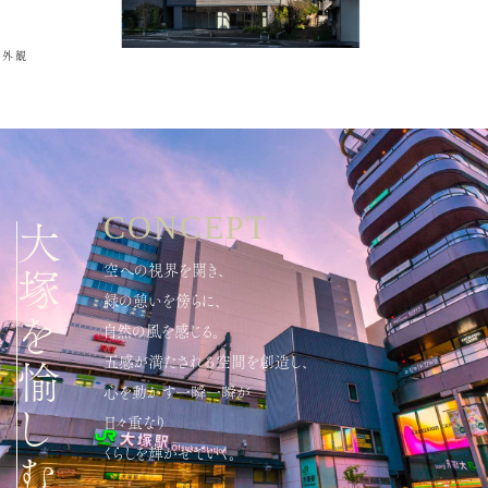
外観
CONCEPT
大塚を愉しむ。
空への視界を開き、
緑の憩いを傍らに、
自然の風を感じる。
五感が満たされる空間を創造し、
心を動かす一瞬一瞬が
日々重なり
くらしを輝かせていく。