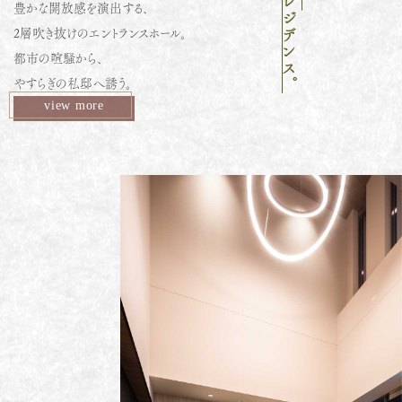
お問合せ： シャーメゾンショップ東京 株式
豊かな開放感を演出する、
会社 麻布十番営業所
03-3453-6511
2層吹き抜けのエントランスホール。
都市の喧騒から、
■営業時間／ 10：00～19：00
■定休日／火・水曜日、祝日、祝日
やすらぎの私邸へ誘う。
view more