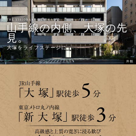
THE VISIONARY OTSUKA
THE VISIONARY OTSUKA
山手線の内側、大塚の先
山手線の内側、大塚の先
見。
見。
大塚をライフステージに。
大塚をライフステージに。
エントランス
空撮写真
外観