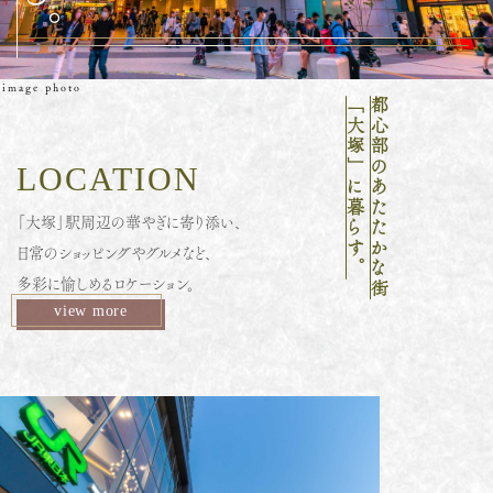
image photo
「大塚」に暮らす。
都心部のあたたかな街
ShaMaisonの賃貸
LOCATION
スカイテラス
南大
「大塚」駅周辺の華やぎに寄り添い、
塚
日常のショッピングやグルメなど、
多彩に愉しめるロケーション。
次代を魅了する暮らしへ。
view more
TOP
CONCEPT