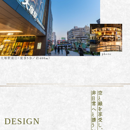
DESIGN
ROOM
EQUIPMENT
image photo
大塚駅南口（徒歩5分／約400m）
CONCIERGE
LOCATION
非日常へと誘うレジデンス。
空と緑を享受し、
ACCESS
現地案内図
DESIGN
物件概要